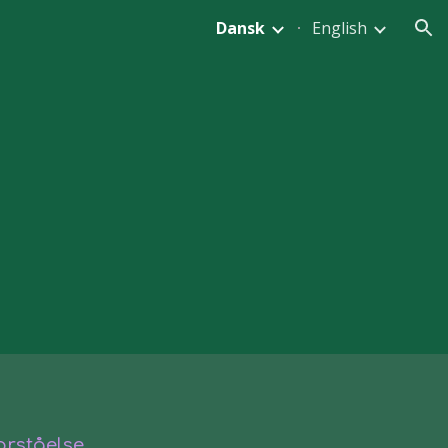
Dansk
English
ion
rståelse.