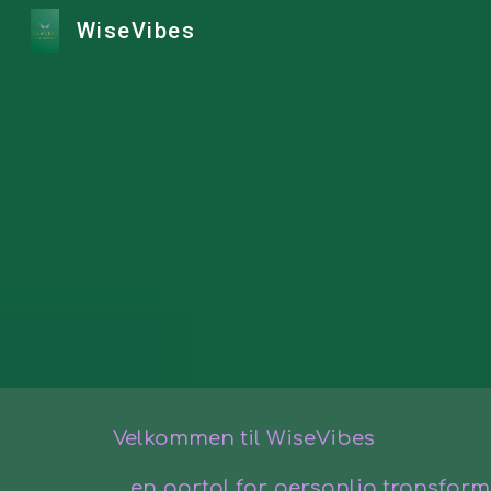
WiseVibes
Sk
Velkommen til WiseVibes
....
en portal for personlig transform