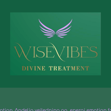
ip to main content
Skip to navigat
ation, åndelig vejledning og
energi
emotion fo